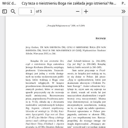
Wróć do szczegółów artykułu
Czy teza o nieistnieniu Boga nie zakłada jego istnienia? Recenzja książki: Jerzy Kochan, De non existentia Dei, czyli o nieistnieniu Boga, Wydawnictwo Naukowe SCHOLAR, Warszawa 2015.
Pobierz