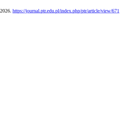
 2026.
https://journal.ptr.edu.pl/index.php/ptr/article/view/671