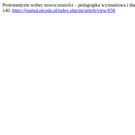
Protestantyzm wobec nowoczesności – pedagogika wyznaniowa i dia
140.
https://journal.ptr.edu.pl/index.php/ptr/article/view/658