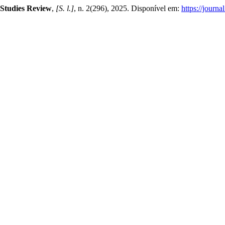
 Studies Review
,
[S. l.]
, n. 2(296), 2025. Disponível em:
https://journa