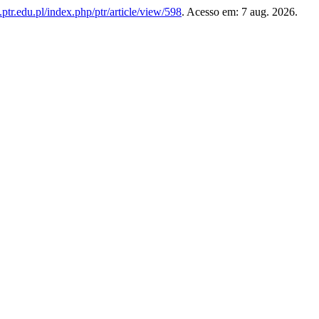
l.ptr.edu.pl/index.php/ptr/article/view/598
. Acesso em: 7 aug. 2026.