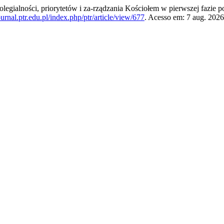
gialności, priorytetów i za-rządzania Kościołem w pierwszej fazie p
journal.ptr.edu.pl/index.php/ptr/article/view/677
. Acesso em: 7 aug. 2026