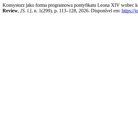
Konsystorz jako forma programowa pontyfikatu Leona XIV wobec kole
Review
,
[S. l.]
, n. 1(299), p. 113–128, 2026. Disponível em:
https://