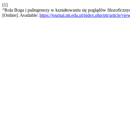
[1]
“Rola Boga i palingenezy w kształtowaniu się poglądów filozoficz
[Online]. Available:
https://journal.ptr.edu.pl/index.php/ptr/article/vie