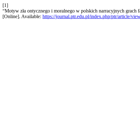
[1]
“Motyw zła ontycznego i moralnego w polskich narracyjnych grach fab
[Online]. Available:
https://journal.ptr.edu.pl/index.php/ptr/article/vie