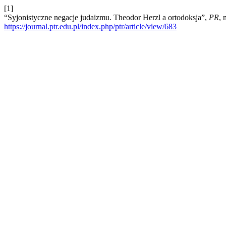
[1]
“Syjonistyczne negacje judaizmu. Theodor Herzl a ortodoksja”,
PR
, 
https://journal.ptr.edu.pl/index.php/ptr/article/view/683