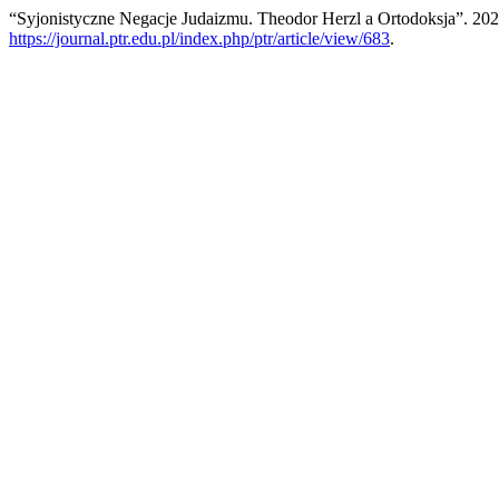
“Syjonistyczne Negacje Judaizmu. Theodor Herzl a Ortodoksja”. 20
https://journal.ptr.edu.pl/index.php/ptr/article/view/683
.