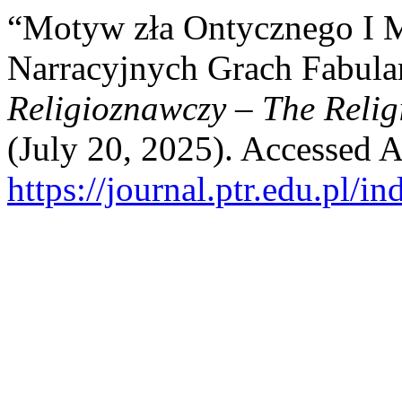
“Motyw zła Ontycznego I 
Narracyjnych Grach Fabular
Religioznawczy – The Relig
(July 20, 2025). Accessed A
https://journal.ptr.edu.pl/i