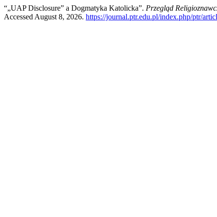
“„UAP Disclosure” a Dogmatyka Katolicka”.
Przegląd Religioznawc
Accessed August 8, 2026.
https://journal.ptr.edu.pl/index.php/ptr/arti