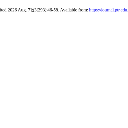
[cited 2026 Aug. 7];(3(293):46-58. Available from:
https://journal.ptr.ed