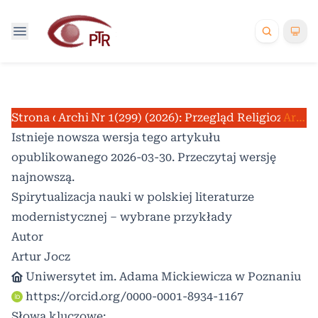
Strona domowa
Archiwum
Nr 1(299) (2026): Przegląd Religioznawc
/
/
Artykuły
Istnieje nowsza wersja tego artykułu
opublikowanego 2026-03-30. Przeczytaj
wersję
najnowszą
.
Spirytualizacja nauki w polskiej literaturze
modernistycznej – wybrane przykłady
Autor
Artur Jocz
Uniwersytet im. Adama Mickiewicza w Poznaniu
https://orcid.org/0000-0001-8934-1167
Słowa kluczowe: