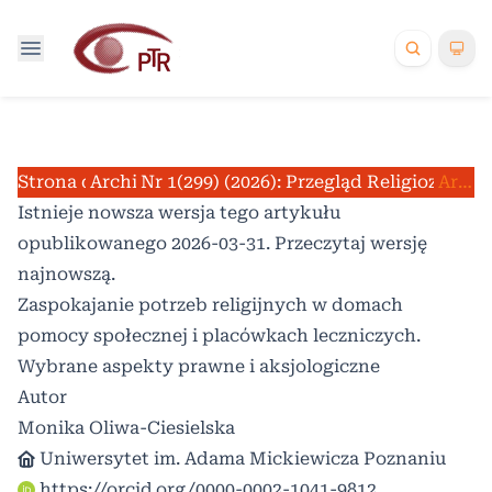
Strona domowa
Archiwum
Nr 1(299) (2026): Przegląd Religioznawc
/
/
Artykuły
Istnieje nowsza wersja tego artykułu
opublikowanego 2026-03-31. Przeczytaj
wersję
najnowszą
.
Zaspokajanie potrzeb religijnych w domach
pomocy społecznej i placówkach leczniczych.
Wybrane aspekty prawne i aksjologiczne
Autor
Monika Oliwa-Ciesielska
Uniwersytet im. Adama Mickiewicza Poznaniu
https://orcid.org/0000-0002-1041-9812