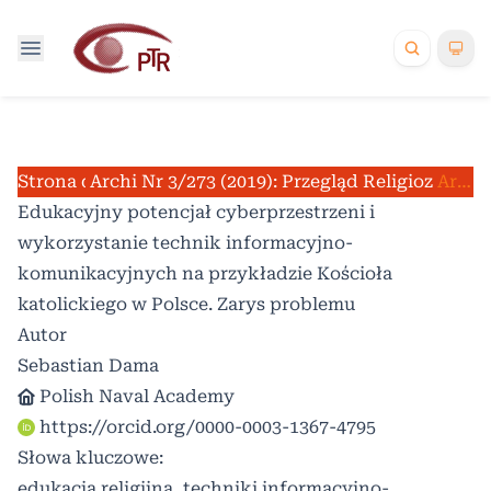
Strona domowa
Archiwum
Nr 3/273 (2019): Przegląd Religioznawcz
/
/
Artykuły
Edukacyjny potencjał cyberprzestrzeni i
wykorzystanie technik informacyjno-
komunikacyjnych na przykładzie Kościoła
katolickiego w Polsce. Zarys problemu
Autor
Sebastian Dama
Polish Naval Academy
https://orcid.org/0000-0003-1367-4795
Słowa kluczowe:
edukacja religijna, techniki informacyjno-