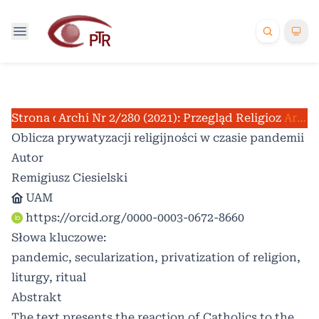
Strona domowa
Archiwum
Nr 2/280 (2021): Przegląd Religioznawcz
/
/
Artykuły
Oblicza prywatyzacji religijności w czasie pandemii
Autor
Remigiusz Ciesielski
UAM
https://orcid.org/0000-0003-0672-8660
Słowa kluczowe:
pandemic, secularization, privatization of religion,
liturgy, ritual
Abstrakt
The text presents the reaction of Catholics to the