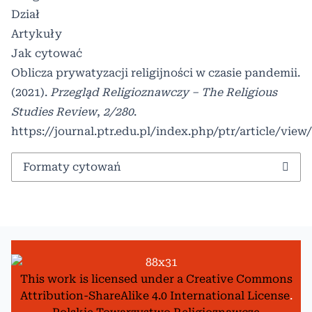
Dział
Artykuły
Jak cytować
Oblicza prywatyzacji religijności w czasie pandemii.
(2021).
Przegląd Religioznawczy – The Religious
Studies Review
,
2/280
.
https://journal.ptr.edu.pl/index.php/ptr/article/view
Formaty cytowań
This work is licensed under a
Creative Commons
Attribution-ShareAlike 4.0 International License
.